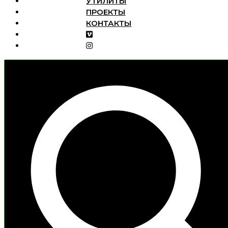
УТИЛИТЫ
Открыть
ПРОЕКТЫ
Тесты
меню
ANCIENT
КОНТАКТЫ
ANGENIEUX
COOKE S8/I
HAWK CLASS-X
TECHNOVISION 1.5X
GECKO-CAM GENESIS VINTAGE ’66
COOKE ANAMORPHIC/I
COOKE 20-100MM
ARRI MASTER ANAMORPHIC
ARRI ALEXA MINI LF + EXPANDER IBE
ATLAS LENS CO. ORION SERIES
ANAMORPHIC PRIMES
SCHNEIDER XENON FULL FRAME
SKATER DOLLY
СINE MAGIC CINEWAND T5.6
Утилиты
Проекты
Интервью
Контакты