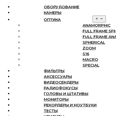
ОБОРУДОВАНИЕ
КАМЕРЫ
Перейти
Откры
ОПТИКА
Меню
Закрыть
к
меню
ANAMORPHIC
содержимому
Открыть
FULL FRAME SP
Оборудование
меню
FULL FRAME AN
Камеры
Оптика
SPHERICAL
ANAMORPHIC
ZOOM
FULL FRAME SPHERICAL
S16
FULL FRAME ANAMORPHIC
MACRO
SPHERICAL
SPECIAL
ZOOM
ФИЛЬТРЫ
S16
MACRO
АКСЕССУАРЫ
SPECIAL
ВИДЕОСЕНДЕРЫ
Фильтры
РАДИОФОКУСЫ
Аксессуары
ГОЛОВЫ И ШТАТИВЫ
Видеосендеры
МОНИТОРЫ
Радиофокусы
РЕКОРДЕРЫ И НОУТБУКИ
Головы и штативы
ТЕСТЫ
Мониторы
Рекордеры и ноутбуки