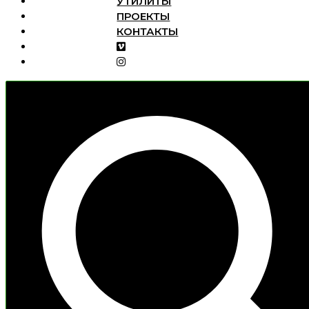
УТИЛИТЫ
Открыть
ПРОЕКТЫ
Тесты
меню
ANCIENT
КОНТАКТЫ
ANGENIEUX
COOKE S8/I
HAWK CLASS-X
TECHNOVISION 1.5X
GECKO-CAM GENESIS VINTAGE ’66
COOKE ANAMORPHIC/I
COOKE 20-100MM
ARRI MASTER ANAMORPHIC
ARRI ALEXA MINI LF + EXPANDER IBE
ATLAS LENS CO. ORION SERIES
ANAMORPHIC PRIMES
SCHNEIDER XENON FULL FRAME
SKATER DOLLY
СINE MAGIC CINEWAND T5.6
Утилиты
Проекты
Интервью
Контакты