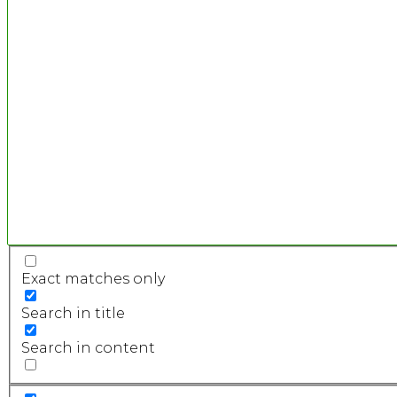
SONY RAW CONVERTER
SONY COLOR TOOL
SONY VENICE FILE SIZE CALCULATOR
FREEFLY WAVE CONVERTER
Exact matches only
Search in title
Search in content