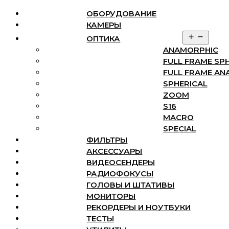
ОБОРУДОВАНИЕ
КАМЕРЫ
Перейти
Откры
ОПТИКА
Меню
Закрыть
к
меню
ANAMORPHIC
содержимому
Открыть
FULL FRAME SP
Оборудование
меню
FULL FRAME AN
Камеры
Оптика
SPHERICAL
ANAMORPHIC
ZOOM
FULL FRAME SPHERICAL
S16
FULL FRAME ANAMORPHIC
MACRO
SPHERICAL
SPECIAL
ZOOM
ФИЛЬТРЫ
S16
MACRO
АКСЕССУАРЫ
SPECIAL
ВИДЕОСЕНДЕРЫ
Фильтры
РАДИОФОКУСЫ
Аксессуары
ГОЛОВЫ И ШТАТИВЫ
Видеосендеры
МОНИТОРЫ
Радиофокусы
РЕКОРДЕРЫ И НОУТБУКИ
Головы и штативы
ТЕСТЫ
Мониторы
Рекордеры и ноутбуки